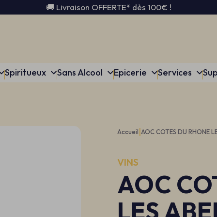
🚚 Livraison OFFERTE* dès 100€ !
Spiritueux
Sans Alcool
Epicerie
Services
Sup
|
Accueil
AOC COTES DU RHONE LE
VINS
AOC CO
LES ABE