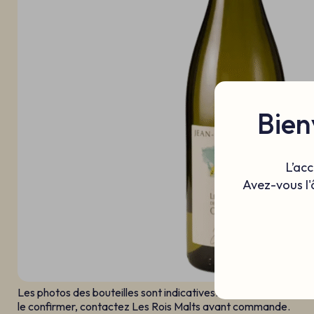
Bien
L’acc
Avez-vous l'
Les photos des bouteilles sont indicatives. Le millésime affiché
le confirmer, contactez Les Rois Malts avant commande.