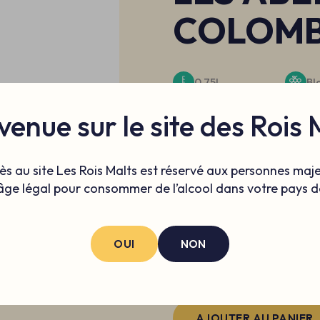
COLOM
0.75L
Bl
Vallée du Rhone
venue sur le site des Rois 
Un vin gourmand et gracieux. 
ès au site Les Rois Malts est réservé aux personnes maj
déguster sans prétexte.
âge légal pour consommer de l’alcool dans votre pays d
9.7€
OUI
NON
Quantité
-
+
 n’est pas garanti. Pour
AJOUTER AU PANIER