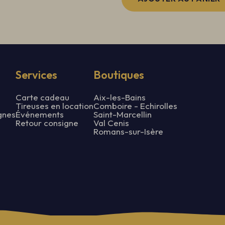
PRODUIT AJOUTÉ
Services
Boutiques
Carte cadeau
Aix-les-Bains
Tireuses en location
Comboire - Echirolles
gnes
Événements
Saint-Marcellin
Retour consigne
Val Cenis
Romans-sur-Isère