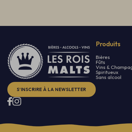
Produits
Bières
Fûts
Vins & Champa
Spiritueux
Sans alcool
S’INSCRIRE À LA NEWSLETTER