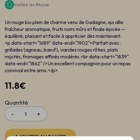
Vallée du Rhone
Un rouge bio plein de charme venu de Gadagne, qui allie
fraîcheur aromatique, fruits noirs mûrs et finale épicée —
équilibré, plaisant et facile à apprécier dès maintenant.
<p data-start="1689" data-end="1902">Parfait avec :
grillades (agneau, bœuf), viandes rouges rôties, plats
mijotés, fromages affinés modérés.<br data-start="1839"
data-end="1842" />Un excellent compagnon pour un repas
convivial entre amis.</p>
11.8€
Quantité
-
+
AJOUTER AU PANIER