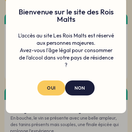
Bienvenue sur le site des Rois
PRODUIT AJOUTÉ
Malts
Saveur
Puissance
L’accès au site Les Rois Malts est réservé
aux personnes majeures.
Boisé
Avez-vous l'âge légal pour consommer
Fruité
de l’alcool dans votre pays de résidence
?
Vivacité
OUI
NON
Dégustation
Le rouge de caractère de Gadagne
En bouche, le vin se présente avec une belle ampleur,
des tanins présents mais souples, une finale épicée qui
prolonge l’expérience.