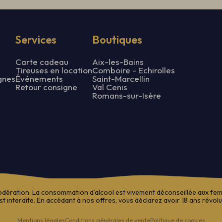
Services
Boutiques
Carte cadeau
Aix-les-Bains
Tireuses en location
Comboire - Echirolles
gnes
Événements
Saint-Marcellin
Retour consigne
Val Cenis
Romans-sur-Isère
odération. La consommation d’alcool est vivement déconseillée aux femm
st interdite. En accédant à nos offres, vous déclarez avoir 18 ans révolu
Mentions légales
Conditions générales de vente
Politique de cookies