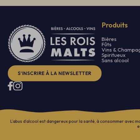
Produits
Bières
Fûts
Vins & Champa
Spiritueux
Sans alcool
S’INSCRIRE À LA NEWSLETTER
L’abus d’alcool est dangereux pour la santé, à consommer avec m
e