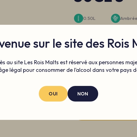
0.50L
Ambré
Allemagne
venue sur le site des Rois 
Une brune allemande aux arom
ès au site Les Rois Malts est réservé aux personnes maj
2.7€
âge légal pour consommer de l’alcool dans votre pays d
Quantité
-
+
OUI
NON
AJOUTER AU PANIER
PRODUIT AJOUTÉ