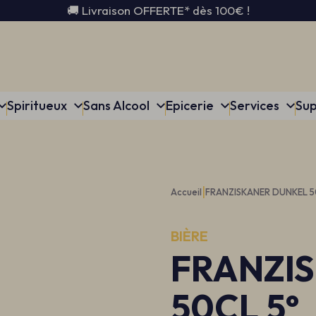
🚚 Livraison OFFERTE* dès 100€ !
Spiritueux
Sans Alcool
Epicerie
Services
Sup
|
Accueil
FRANZISKANER DUNKEL 5
BIÈRE
FRANZI
50CL 5°