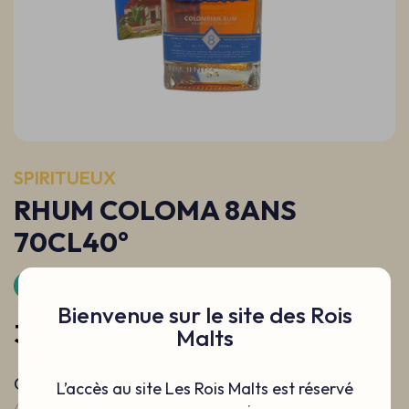
SPIRITUEUX
RHUM COLOMA 8ANS
70CL40°
0.70L
Colombie
Rhum / Ron / Rum
Bienvenue sur le site des Rois
39.5€
Malts
Quantité
L’accès au site Les Rois Malts est réservé